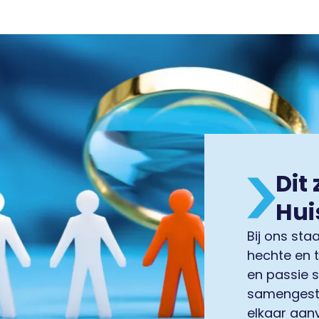
Dit 
Hui
Bij ons st
hechte en 
en passie 
samengeste
elkaar aan