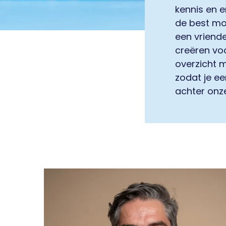
kennis en 
de best mog
een vriende
creëren voo
overzicht 
zodat je ee
achter onze