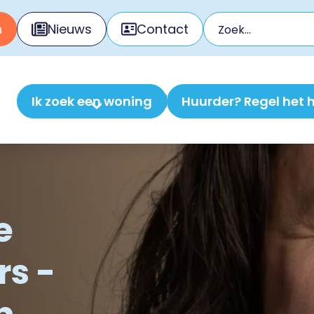
n
Nieuws
Contact
Ik zoek een woning
Huurder? Regel het h
e
s -