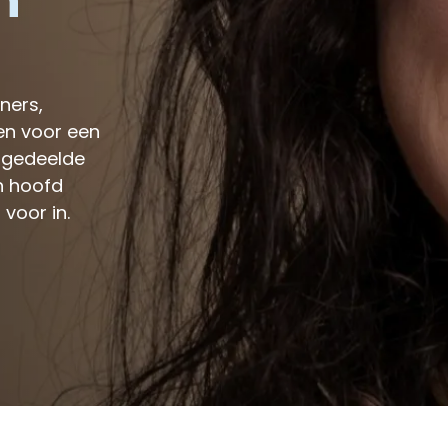
n
ners,
n voor een
 gedeelde
n hoofd
 voor in.