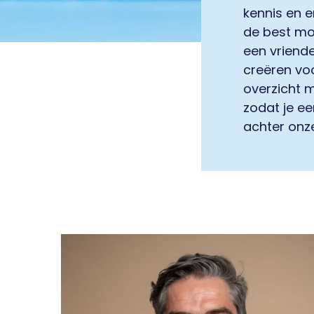
kennis en 
de best mog
een vriende
creëren voo
overzicht 
zodat je ee
achter onze