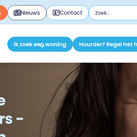
n
Nieuws
Contact
Ik zoek een woning
Huurder? Regel het h
e
s -