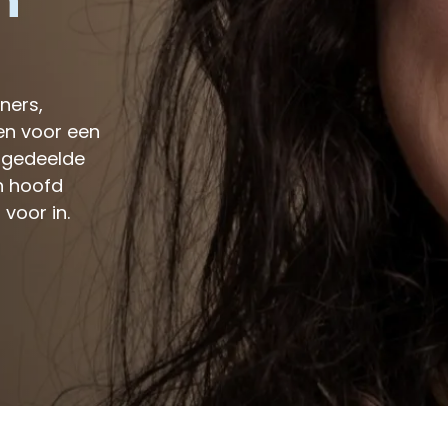
n
ners,
n voor een
 gedeelde
n hoofd
 voor in.